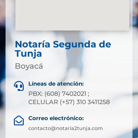
Notaría Segunda de
Tunja
Boyacá
Líneas de atención:

PBX: (608) 7402021 ;
CELULAR (+57) 310 3411258
Correo electrónico:

contacto@notaria2tunja.com