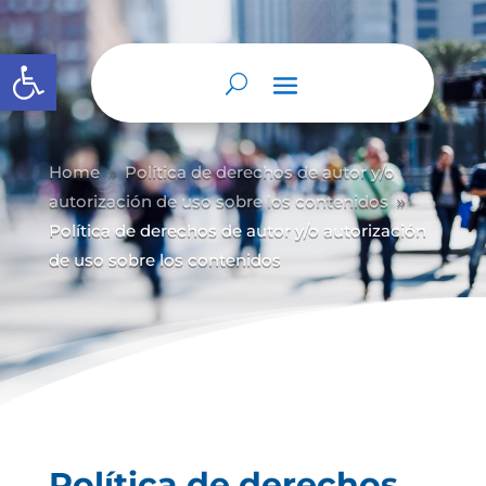
Abrir barra de herramientas
Home
Política de derechos de autor y/
o
9
autorización de uso sobre los contenidos
9
Política de derechos de autor y/o autorización
de uso sobre los contenidos
Política de derechos