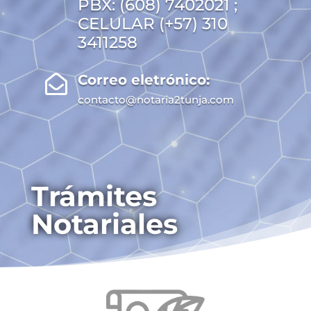
PBX: (608) 7402021 ;
CELULAR (+57) 310
3411258
Correo eletrónico:

contacto@notaria2tunja.com
Trámites
Notariales