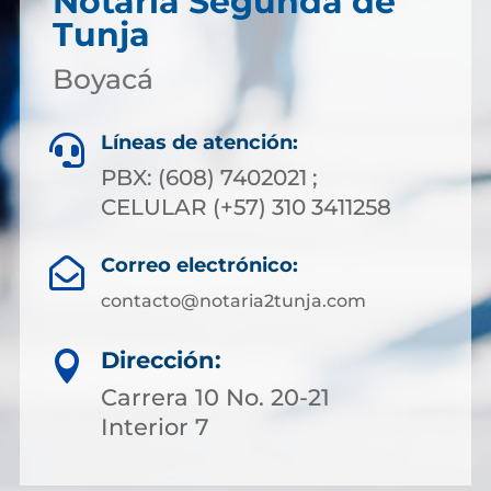
Notaría Segunda de
Tunja
Boyacá
Líneas de atención:

PBX: (608) 7402021 ;
CELULAR (+57) 310 3411258
Correo electrónico:

contacto@notaria2tunja.com
Dirección:

Carrera 10 No. 20-21
Interior 7