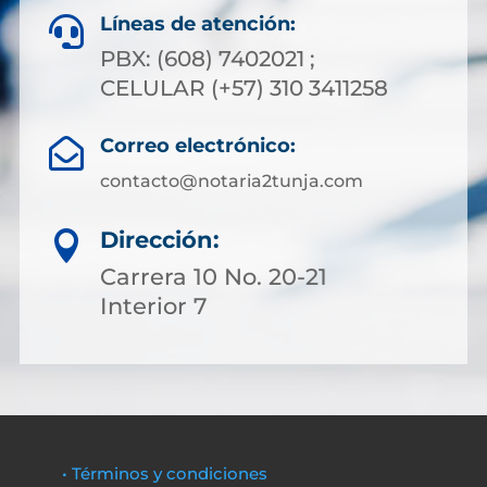
Líneas de atención:

PBX: (608) 7402021 ;
CELULAR (+57) 310 3411258
Correo electrónico:

contacto@notaria2tunja.com
Dirección:

Carrera 10 No. 20-21
Interior 7
• Términos y condiciones