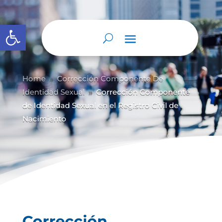
Abrir barra de herramientas
Home
Corrección Componente De
9
Identidad Sexual
Corrección Componente
9
de Identidad Sexual en el Registro Civil de
Nacimiento
Corrección