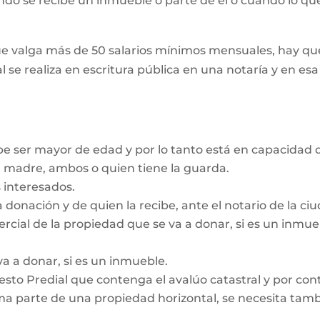
ando se recibe un inmueble o parte de él o cuando lo que
e valga más de 50 salarios mínimos mensuales, hay que
l se realiza en escritura pública en una notaría y en es
be ser mayor de edad y por lo tanto está en capacidad d
a madre, ambos o quien tiene la guarda.
 interesados.
a donación y de quien la recibe, ante el notario de la c
ercial de la propiedad que se va a donar, si es un inmu
va a donar, si es un inmueble.
sto Predial que contenga el avalúo catastral y por contr
a parte de una propiedad horizontal, se necesita tambié