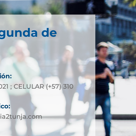
egunda de
ión:
021 ; CELULAR (+57) 310
ico:
ia2tunja.com