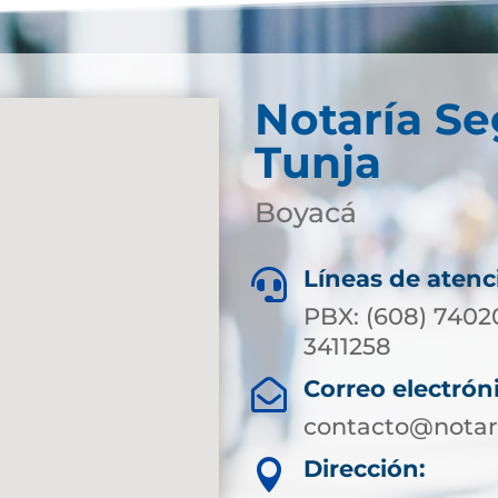
Notaría S
Tunja
Boyacá
Líneas de atenc

PBX: (608) 7402
3411258
Correo electrón

contacto@notar
Dirección:
