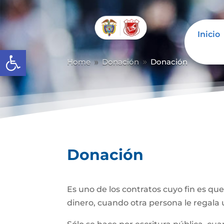
Inicio
Abrir barra de herramientas
Home
Donación
Donación
9
9
Donación
Es uno de los contratos cuyo fin es qu
dinero, cuando otra persona le regala u