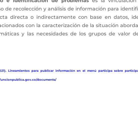
co e identificación de problemas
es la vinculación
 de recolección y análisis de información para identif
ecta directa o indirectamente con base en datos, ide
acionados con la caracterización de la situación abord
emáticas y las necesidades de los grupos de valor d
21). Lineamientos para publicar información en el menú participa sobre particip
w.funcionpublica.gov.co/documents/