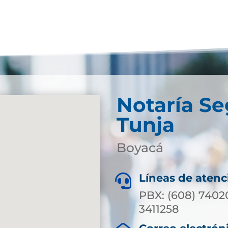
Notaría S
Tunja
Boyacá
Líneas de atenc

PBX: (608) 7402
3411258