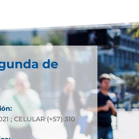
egunda de
ión:
021 ; CELULAR (+57) 310