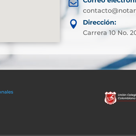
Correo electrón

contacto@notar
Dirección:

Carrera 10 No. 20
onales