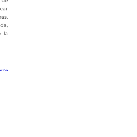
 de
icar
as,
ada,
e la
ación