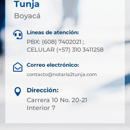
Tunja
Boyacá
Líneas de atención:

PBX: (608) 7402021 ;
CELULAR (+57) 310 3411258
Correo electrónico:

contacto@notaria2tunja.com
Dirección:

Carrera 10 No. 20-21
Interior 7