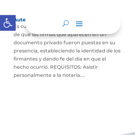
Abrir barra de herramientas
Autenticaciones
Es cuando el notario da testimonio escrito
de que las firmas que aparecen en un
documento privado fueron puestas en su
presencia, estableciendo la identidad de los
firmantes y dando fe del día en que el
hecho ocurrió. REQUISITOS: Asistir
personalmente a la notaría....