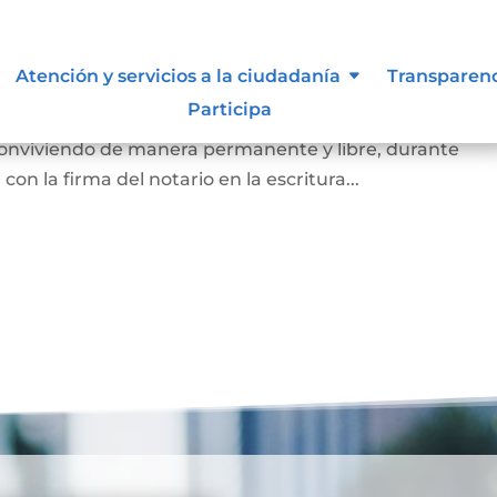
arital de Hecho
Atención y servicios a la ciudadanía
Transparen
Participa
 de la existencia de la unión entre dos personas que, si
 conviviendo de manera permanente y libre, durante
on la firma del notario en la escritura...