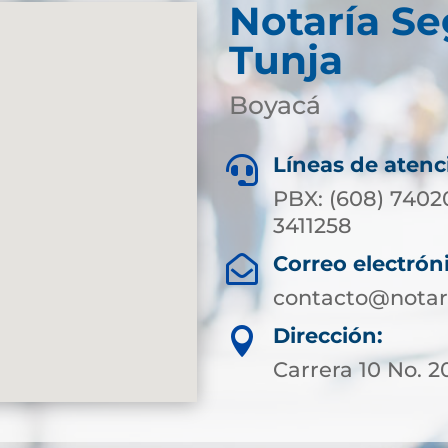
Notaría S
Tunja
Boyacá
Líneas de atenc

PBX: (608) 7402
3411258
Correo electrón

contacto@notar
Dirección:

Carrera 10 No. 20