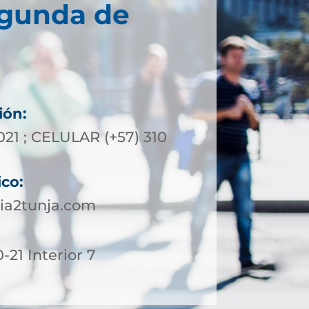
egunda de
ión:
021 ; CELULAR (+57) 310
ico:
ia2tunja.com
-21 Interior 7