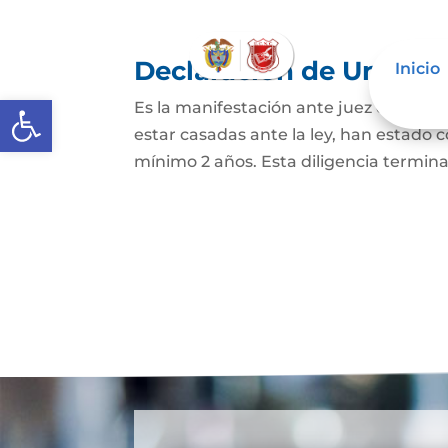
Declaración de Unión M
Inicio
Abrir barra de herramientas
Es la manifestación ante juez o notario
estar casadas ante la ley, han estado
mínimo 2 años. Esta diligencia termina c