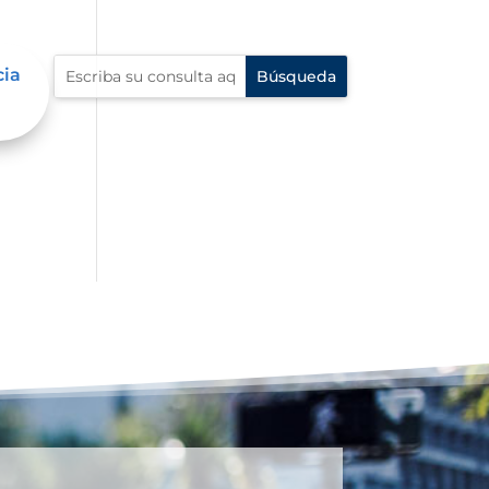
cia
n