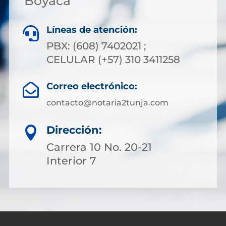
Boyacá
Líneas de atención:

PBX: (608) 7402021 ;
CELULAR (+57) 310 3411258
Correo electrónico:

contacto@notaria2tunja.com
Dirección:

Carrera 10 No. 20-21
Interior 7