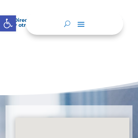
Abrir barra de herramientas
Directorio de agremiaciones, asociaciones
y otros grupos de interés