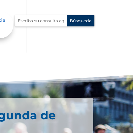
cia
egunda de