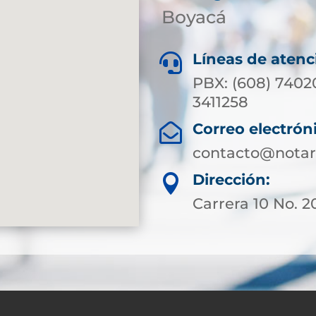
Boyacá
Líneas de atenc

PBX: (608) 7402
3411258
Correo electrón

contacto@notar
Dirección:

Carrera 10 No. 20