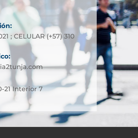
ión:
021 ; CELULAR (+57) 310
ico:
ia2tunja.com
-21 Interior 7