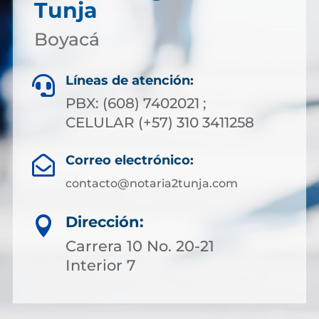
Tunja
Boyacá
Líneas de atención:

PBX: (608) 7402021 ;
CELULAR (+57) 310 3411258
Correo electrónico:

contacto@notaria2tunja.com
Dirección:

Carrera 10 No. 20-21
Interior 7