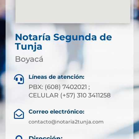
Notaría Segunda de
Tunja
Boyacá
Líneas de atención:

PBX: (608) 7402021 ;
CELULAR (+57) 310 3411258
Correo electrónico:

contacto@notaria2tunja.com
Dirección: