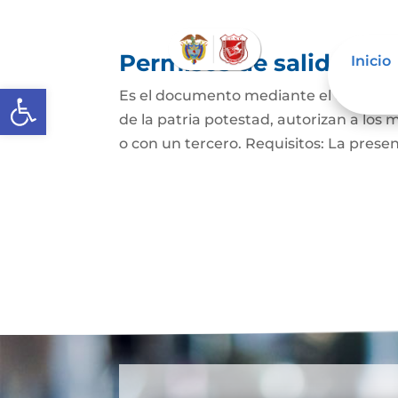
Permisos de salida de 
Inicio
Abrir barra de herramientas
Es el documento mediante el cual los p
de la patria potestad, autorizan a los 
o con un tercero. Requisitos: La prese