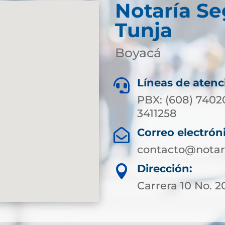
Notaría S
Tunja
Boyacá
Líneas de atenc

PBX: (608) 7402
3411258
Correo electrón

contacto@notar
Dirección:

Carrera 10 No. 20