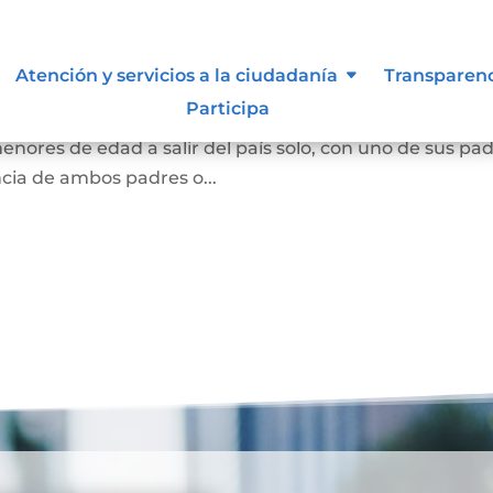
país temporal
Atención y servicios a la ciudadanía
Transparen
Participa
adres o el representante legal o quienes sean los titul
menores de edad a salir del país solo, con uno de sus pa
ncia de ambos padres o...