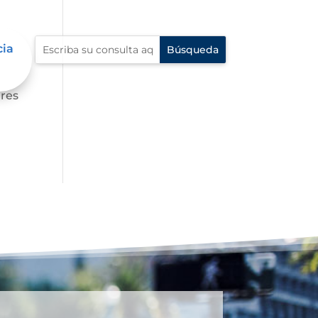
cia
ares
dres