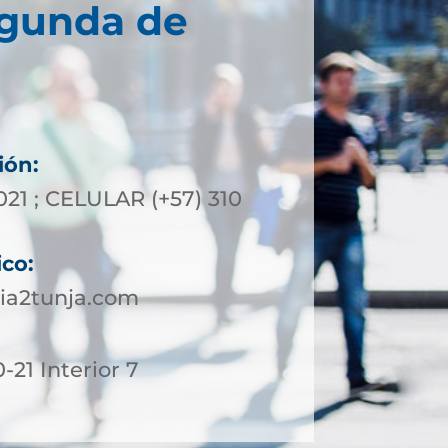
egunda de
ión:
021 ; CELULAR (+57) 310
ico:
ia2tunja.com
-21 Interior 7