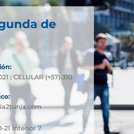
egunda de
ión:
021 ; CELULAR (+57) 310
ico:
ia2tunja.com
-21 Interior 7