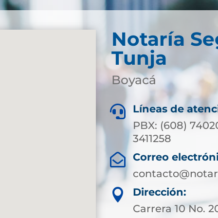
Notaría S
Tunja
Boyacá
Líneas de atenc

PBX: (608) 7402
3411258
Correo electrón

contacto@notar
Dirección:

Carrera 10 No. 20