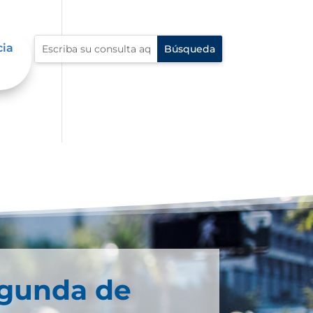
cia
s
egunda de