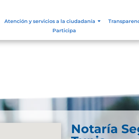
ocumental
Atención y servicios a la ciudadanía
Transparen
Participa
rchivogeneral.gov.co/consulte/recursos/publicacione
Notaría S