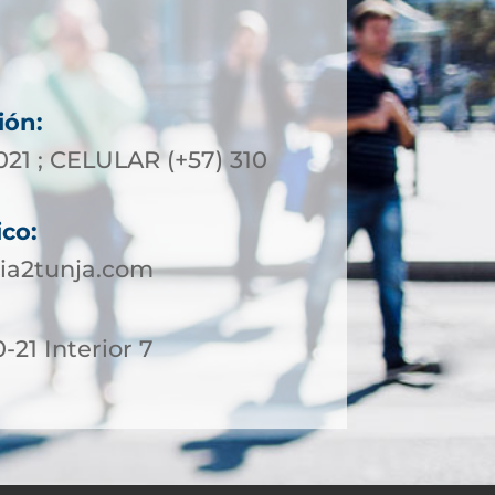
ión:
021 ; CELULAR (+57) 310
ico:
ia2tunja.com
-21 Interior 7