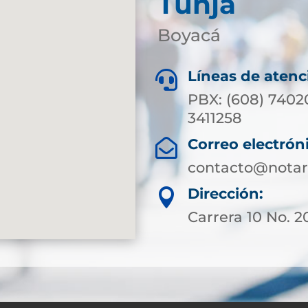
Tunja
Boyacá
Líneas de atenc

PBX: (608) 7402
3411258
Correo electrón

contacto@notar
Dirección:

Carrera 10 No. 20