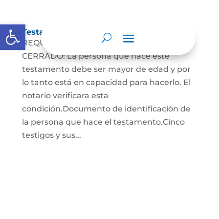
Abrir barra de herramientas
Testamento Cerrado
REQUISITOS PARA EL TESTAMENTO
CERRADO: La persona que hace este
testamento debe ser mayor de edad y por
lo tanto está en capacidad para hacerlo. El
notario verificara esta
condición.Documento de identificación de
la persona que hace el testamento.Cinco
testigos y sus...